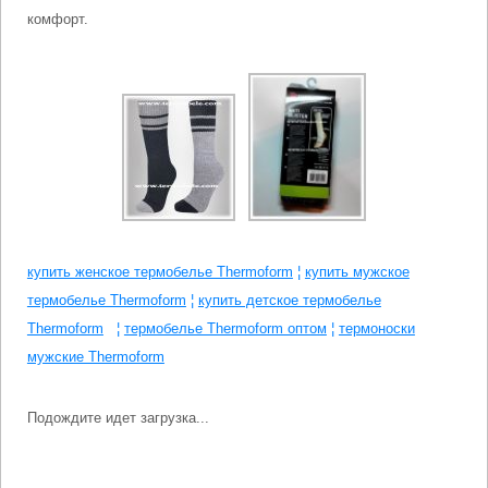
комфорт.
купить женское термобелье Thermoform
¦
купить мужское
термобелье Thermoform
¦
купить детское термобелье
Thermoform
¦
термобелье Thermoform оптом
¦
термоноски
мужские Thermoform
Подождите идет загрузка...