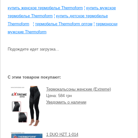
купить женское термобелье Thermoform
¦
купить мужское
термобелье Thermoform
¦
купить детское термобелье
Thermoform
¦
термобелье Thermoform оптом
¦
термоноски
мужские Thermoform
Подождите идет загрузка...
С этим товаром покупают:
Термокальсоны женские (Extreme)
584
Уведомить о наличии
1 DUO HZT 1-014