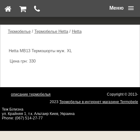
Меню
Термобелье
/
Термобелье Hetta
/
Hetta
Hetta MB13 Термошорты муж. XL
Цена грн:
330
описание термобелья
Copyright © 2013-
2023
Термобелье в интернет магазине Termobele
Теж Бiлизна
ул. Крайняя 1, т.к. Альтаир
Киев
,
Украина
Phone:
(067) 514-27-77