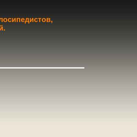
елосипедистов,
й.