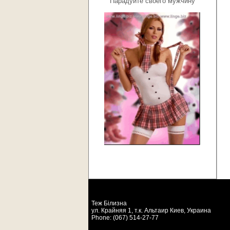
Парадуйте своего мужчину
Теж Бiлизна
ул. Крайняя 1, т.к. Альтаир
Киев
,
Украина
Phone:
(067) 514-27-77