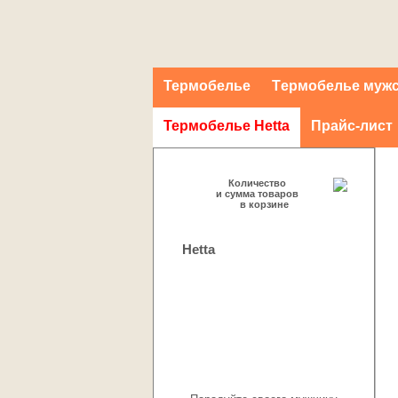
Термобелье
Tермобелье муж
Термобелье Hetta
Прайс-лист
Количество
и сумма товаров
в корзине
Hetta