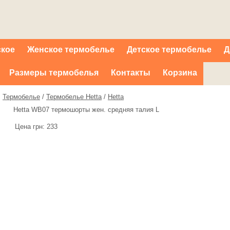
ское
Женское термобелье
Детское термобелье
Д
Размеры термобелья
Контакты
Корзина
Термобелье
/
Термобелье Hetta
/
Hetta
Hetta WB07 термошорты жен. средняя талия L
Цена грн:
233