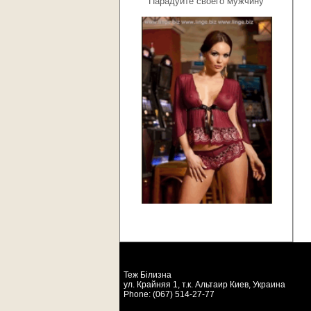
Парадуйте своего мужчину
Теж Бiлизна
ул. Крайняя 1, т.к. Альтаир
Киев
,
Украина
Phone:
(067) 514-27-77