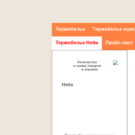
Термобелье
Tермобелье муж
Термобелье Hetta
Прайс-лист
Количество
и сумма товаров
в корзине
Hetta