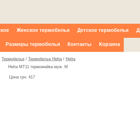
ское
Женское термобелье
Детское термобелье
Д
Размеры термобелья
Контакты
Корзина
Термобелье
/
Термобелье Hetta
/
Hetta
Hetta MT11 термомайка муж. M
Цена грн:
417