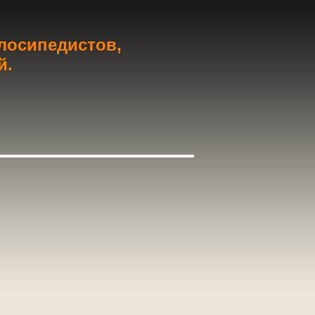
елосипедистов,
й.