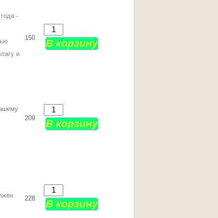
года -
150
щью
влагу и
Вашему
209
лжен
228