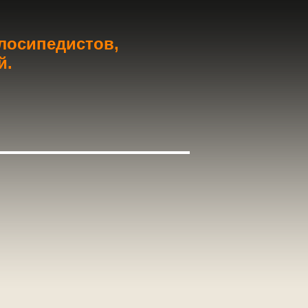
елосипедистов,
й.