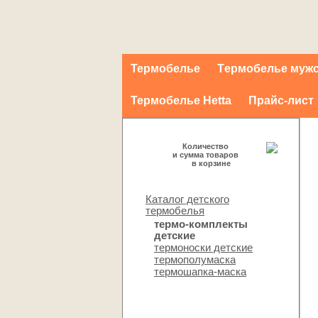
Термобелье
Tермобелье муж
Термобелье Hetta
Прайс-лист
Количество
и сумма товаров
в корзине
Каталог детского
термобелья
термо-комплекты
детские
термоноски детские
термополумаска
термошапка-маска